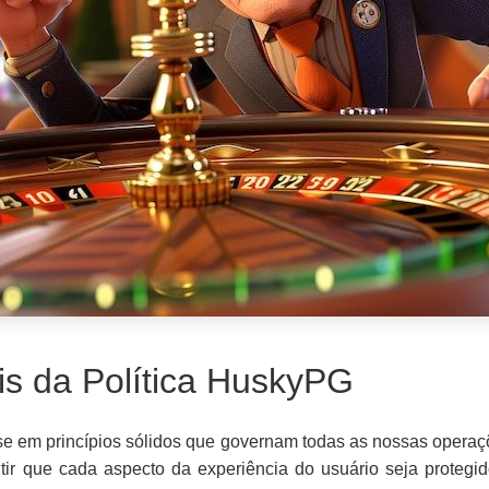
is da Política HuskyPG
e em princípios sólidos que governam todas as nossas operaçõ
ir que cada aspecto da experiência do usuário seja protegid