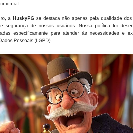
rimordial.
iro, a
HuskyPG
se destaca não apenas pela qualidade dos s
e segurança de nossos usuários. Nossa política foi dese
tadas especificamente para atender às necessidades e exp
 Dados Pessoais (LGPD).